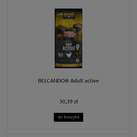
BELCANDO® Adult active
30,39 zł
do koszyka