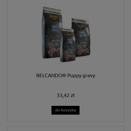
BELCANDO® Puppy gravy
33,42 zł
do koszyka