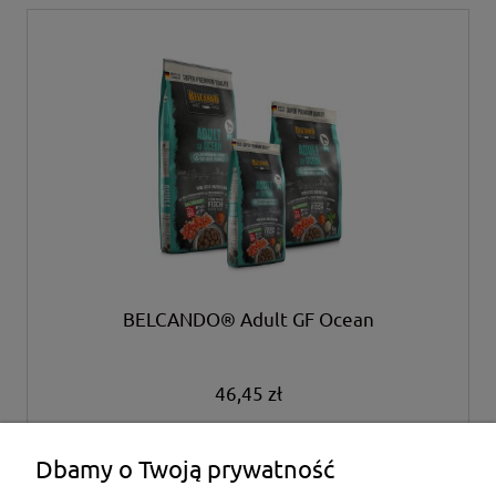
BELCANDO® Adult GF Ocean
46,45 zł
do koszyka
Dbamy o Twoją prywatność