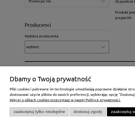
Promocja: nie
Oczywiście t
Produkt jes
przyjaciół.
Producenci
Wybierz producenta
Moje konto
Pomoc
Dbamy o Twoją prywatność
Twoje zamówienia
Zalecenia dotyczące od
Pliki cookies i pokrewne im technologie umożliwiają poprawne działanie st
Ustawienia konta
Regulamin programu lo
dostosować użycie plików do swoich preferencji, wybierając opcję "Dostosuj
"Karta lojalnościowa Sk
Więcej o plikach cookies przeczytasz w naszej Polityce prywatności.
Przechowalnia
Zoologicznego"
zaakceptuj tylko niezbędne
dostosuj zgody
zaakceptuj w
Zwroty i reklamacje
Pytania i odpowiedzi
Regulamin