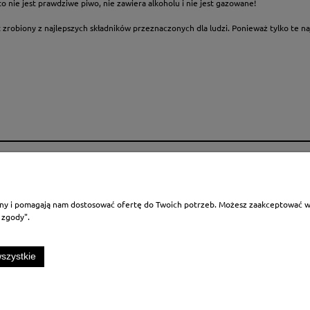
o nie jest prawdziwe piwo, nie zawiera alkoholu i nie jest gazowane!
t zrobiony z najlepszych składników przeznaczonych dla ludzi. Ponieważ tylko te 
Płatności i dostawa
Informacje
bioru paczek
Formy płatności
Partnerzy sprzeda
rony i pomagają nam dostosować ofertę do Twoich potrzeb. Możesz zaakceptować wyk
jalnościowego
Czas i koszty dostawy
Program lojalności
 zgody".
lepu
Czas realizacji zamówienia
Polityki Prywatnoś
Kontakt i dane fir
szystkie