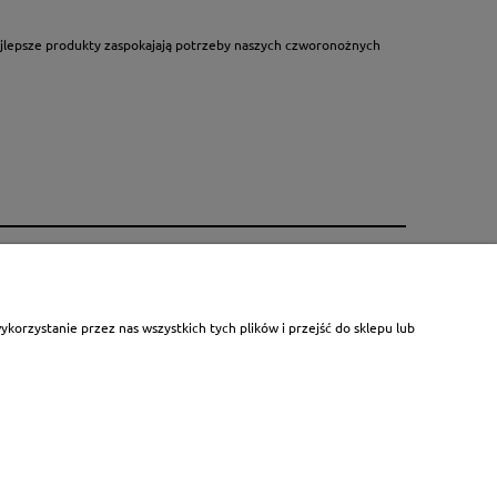
najlepsze produkty zaspokajają potrzeby naszych czworonożnych
Poznaj nas lepiej
ży
Nagrody i wyróżnienia
orzystanie przez nas wszystkich tych plików i przejść do sklepu lub
owy
Opinie o naszych produktach
ci - RODO i COOKIES
Nasza działaność
my
Firma Bewital - producent Belcando i
Leonardo