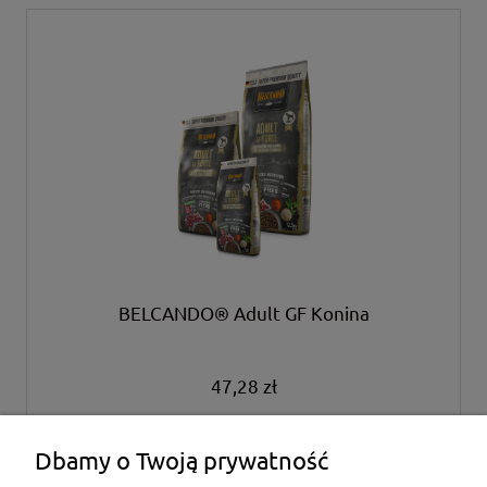
BELCANDO® Adult GF Konina
47,28 zł
do koszyka
Dbamy o Twoją prywatność