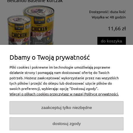
Dostępność:
duża ilość
Wysyłka w:
48 godzin
11,66 zł
do koszyka
Dbamy o Twoją prywatność
Pliki cookies i pokrewne im technologie umożliwiają poprawne
«
1
2
3
4
5
»
działanie strony i pomagają nam dostosować ofertę do Twoich
potrzeb. Możesz zaakceptować wykorzystanie przez nas wszystkich
tych plików i przejść do sklepu lub dostosować użycie plików do
Moje konto
swoich preferencji, wybierając opcję "Dostosuj zgody".
Więcej o plikach cookies przeczytasz w naszej Polityce prywatności.
Pomoc
zaakceptuj tylko niezbędne
Płatności i dostawa
dostosuj zgody
Informacje