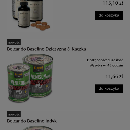
115,10 zł
do koszyka
nowość
Belcando Baseline Dziczyzna & Kaczka
Dostępność:
duża ilość
Wysyłka w:
48 godzin
11,66 zł
do koszyka
nowość
Belcando Baseline Indyk