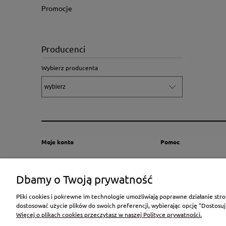
Promocje
Producenci
Wybierz producenta
Moje konto
Pomoc
Twoje zamówienia
Zalecenia dotyczące od
Ustawienia konta
Regulamin programu lo
Dbamy o Twoją prywatność
"Karta lojalnościowa Sk
Przechowalnia
Zoologicznego"
Pliki cookies i pokrewne im technologie umożliwiają poprawne działanie st
dostosować użycie plików do swoich preferencji, wybierając opcję "Dostosuj
Zwroty i reklamacje
Więcej o plikach cookies przeczytasz w naszej Polityce prywatności.
Pytania i odpowiedzi