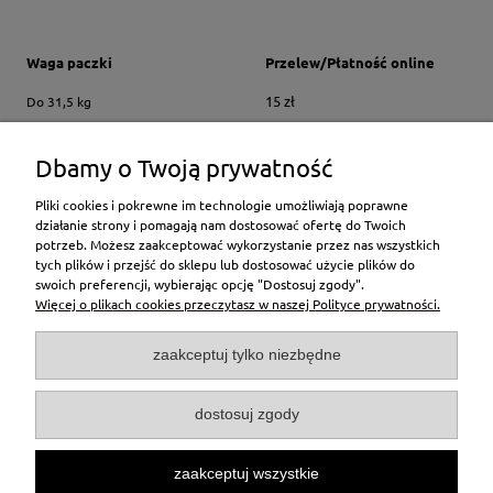
Waga paczki
Przelew/Płatność online
15 zł
Do 31,5 kg
Do Paleta 700 kg
70 zł
Dbamy o Twoją prywatność
Czas dostawy
Całkowity czas realizacji zamówienia (wraz z dostawą) wynosi od 2-5
Pliki cookies i pokrewne im technologie umożliwiają poprawne
dni roboczych - jeśli produkt znajduje się na magazynie. W innych
działanie strony i pomagają nam dostosować ofertę do Twoich
przypadkach prosimy o kontakt z naszym sklepem.
potrzeb. Możesz zaakceptować wykorzystanie przez nas wszystkich
tych plików i przejść do sklepu lub dostosować użycie plików do
Moje konto
swoich preferencji, wybierając opcję "Dostosuj zgody".
Więcej o plikach cookies przeczytasz w naszej Polityce prywatności.
Pomoc
zaakceptuj tylko niezbędne
Płatności i dostawa
dostosuj zgody
Informacje
zaakceptuj wszystkie