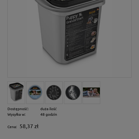
Dostępność:
duża ilość
Wysyłka w:
48 godzin
58,37 zł
Cena: