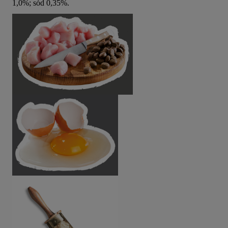
1,0%; sód 0,35%.