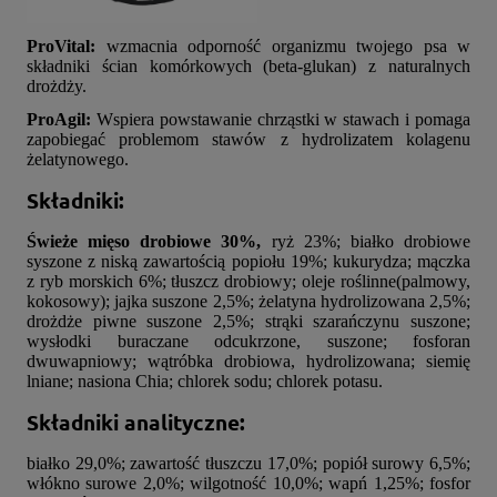
ProVital:
wzmacnia odporność organizmu twojego psa w
składniki ścian komórkowych (beta-glukan) z naturalnych
drożdży.
ProAgil:
Wspiera powstawanie chrząstki w stawach i pomaga
zapobiegać problemom stawów z hydrolizatem kolagenu
żelatynowego.
Składniki:
Świeże mięso drobiowe 30%,
ryż 23%; białko drobiowe
syszone z niską zawartością popiołu 19%; kukurydza; mączka
z ryb morskich 6%; tłuszcz drobiowy; oleje roślinne(palmowy,
kokosowy); jajka suszone 2,5%; żelatyna hydrolizowana 2,5%;
drożdże piwne suszone 2,5%; strąki szarańczynu suszone;
wysłodki buraczane odcukrzone, suszone; fosforan
dwuwapniowy; wątróbka drobiowa, hydrolizowana; siemię
lniane; nasiona Chia; chlorek sodu; chlorek potasu.
Składniki analityczne:
białko 29,0%; zawartość tłuszczu 17,0%; popiół surowy 6,5%;
włókno surowe 2,0%; wilgotność 10,0%; wapń 1,25%; fosfor