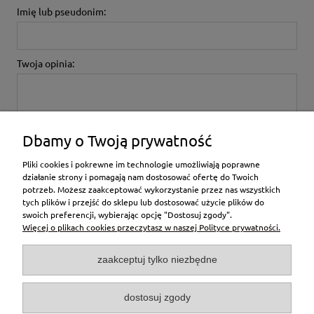
Imię lub pseudonim:
Twoja opinia:
Dbamy o Twoją prywatność
wyślij
Pliki cookies i pokrewne im technologie umożliwiają poprawne
działanie strony i pomagają nam dostosować ofertę do Twoich
potrzeb. Możesz zaakceptować wykorzystanie przez nas wszystkich
tych plików i przejść do sklepu lub dostosować użycie plików do
Moje konto
swoich preferencji, wybierając opcję "Dostosuj zgody".
Więcej o plikach cookies przeczytasz w naszej Polityce prywatności.
Pomoc
zaakceptuj tylko niezbędne
Płatności i dostawa
dostosuj zgody