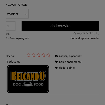
*
WAGA - OPCJE:
do koszyka
Zyskujesz
5
pkt [
?
]
szt.
*
- Pole wymagane
dodaj do przechowalni
Ocena:
zapytaj o produkt
Producent:
poleć znajomemu
dodaj opinię