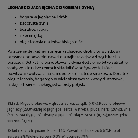
LEONARDO JAGNIĘCINA Z DROBIEM I DYNIĄ
bogate w jagnięcinę i drób
z soczysta dynią
bez zbóż i cukru
z kocimiętką
olej z łososia dla jedwabistej sierści
Połączenie delikatnej jagnięciny i chudego drobiu to wyjątkowy
przysmak odpowiedni nawet dla najbardziej wrażliwych kocich
brzuszek. Delikatnie przygotowana dynia dodaje nie tylko subtelnej
słodyczy, ale także cennych składników odżywczych, które
pozytywnie wpływają na samopoczucie małego smakosza. Dodatek
oleju z łososia, bogatego w wielonienasycone kwasy tłuszczowe,
nadaje ich sierści piękny, jedwabisty połysk.
Skład:
Mięso drobiowe, wątroba, serca, żołądki (40%);Rosół drobiowo-
jagnięcy (28,8%);Mięso jagnięce, serce, wątroba, płuca, nerki (26%);Dynia
(4%);Minerały (0,5%);Skorupki jaj(0,5%);Olej z łososia (0,1%);Kocimiętka
suszona(0,1%)
Składniki analityczne
:
Białko 11%;Zawartość tłuszczu 5,5%;Popiół
surowy 2%;Włókno surowe 0,3%;Wilgotność 79%