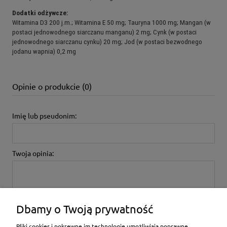
Dodatki odżywcze:
Witamina D3 200 j.m.; Witamina E 50 mg; Tauryna 1000 mg; Mangan (w
postaci jednowodnego siarczanu manganu) 2 mg; Cynk (w postaci
jednowodnego siarczanu cynku) 20 mg; Jod (w postaci bezwodnego
jodanu wapnia) 0,2 mg
Opinie o produkcie (0)
Imię lub pseudonim:
Twoja opinia:
Dbamy o Twoją prywatność
wyślij
Pliki cookies i pokrewne im technologie umożliwiają poprawne