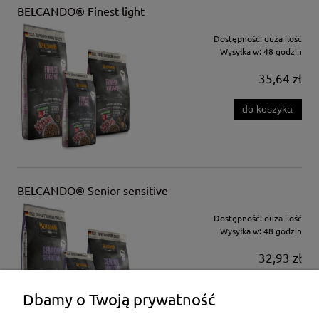
BELCANDO® Finest light
Dostępność:
duża ilość
Wysyłka w:
48 godzin
35,64 zł
do koszyka
BELCANDO® Senior sensitive
Dostępność:
duża ilość
Wysyłka w:
48 godzin
32,93 zł
do koszyka
Dbamy o Twoją prywatność